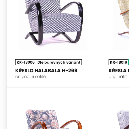
KR-18006
Dle barevných variant
KR-18016
KŘESLO HALABALA H-269
KŘESLA
originální solitér
origináln
HALABALA