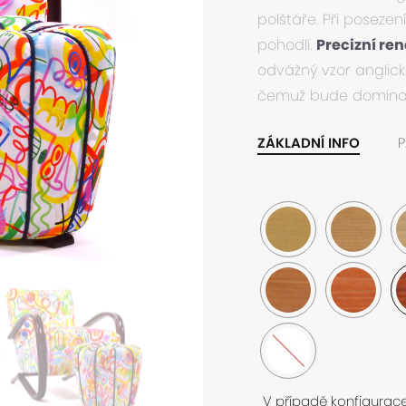
polštáře. Při posezení
pohodlí.
Precizní re
odvážný vzor anglické
čemuž bude dominan
ZÁKLADNÍ INFO
P
V případě konfigurac