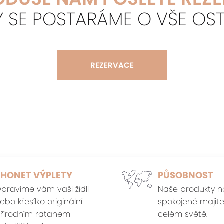
Y SE POSTARÁME O VŠE OST
REZERVACE
THONET VÝPLETY
PŮSOBNOST
pravíme vám vaši židli
Naše produkty n
ebo křesílko originální
spokojené majite
řírodním ratanem
celém světě.