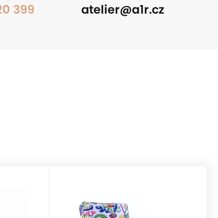
20 399
atelier@a1r.cz
HALABALA
HALABALA