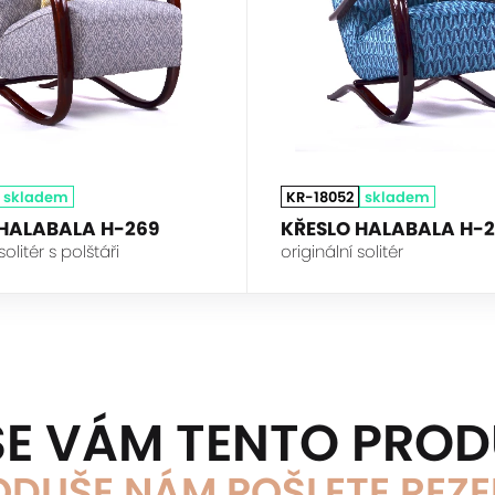
skladem
KR-18052
skladem
 HALABALA H-269
KŘESLO HALABALA H-
solitér s polštáři
originální solitér
 SE VÁM TENTO PRO
DUŠE NÁM POŠLETE REZ