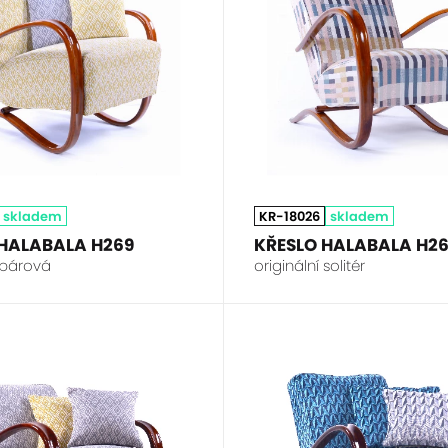
skladem
KR-18026
skladem
 HALABALA H269
KŘESLO HALABALA H2
í párová
originální solitér
HALABALA