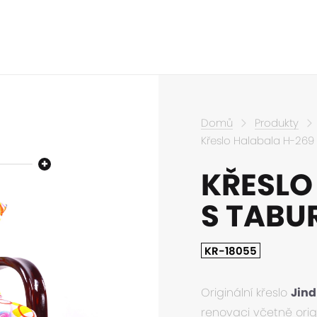
Domů
Produkty
Křeslo Halabala H-269
KŘESLO
S TABU
KR-18055
Originální křeslo
Jind
renovaci včetně orig