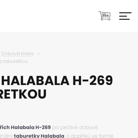
Dobová křesla
 s taburetkou
 HALABALA H-269
RETKOU
řich Halabala H-269
po pečlivé dobové
inální
taburetky Halabala
a doplňků ve formě