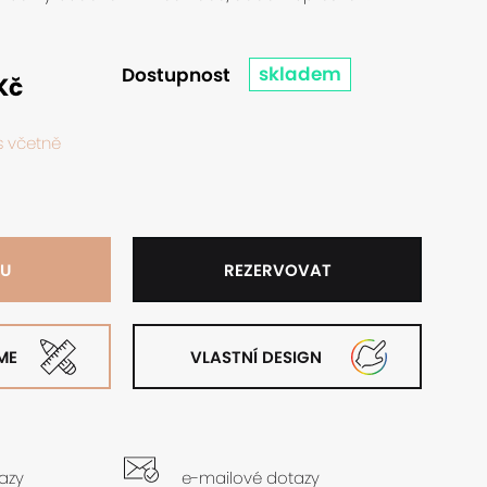
skladem
Dostupnost
Kč
s včetně
KU
REZERVOVAT
ME
VLASTNÍ DESIGN
tazy
e-mailové dotazy