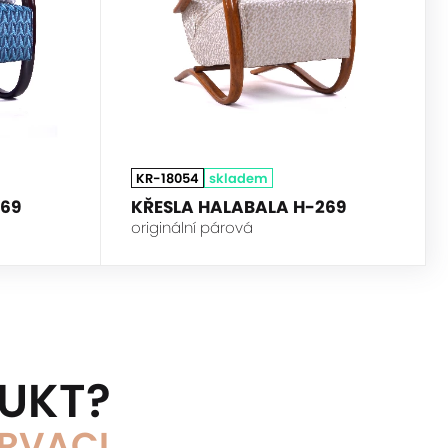
KR-18054
skladem
269
KŘESLA HALABALA H-269
originální párová
DUKT?
ERVACI