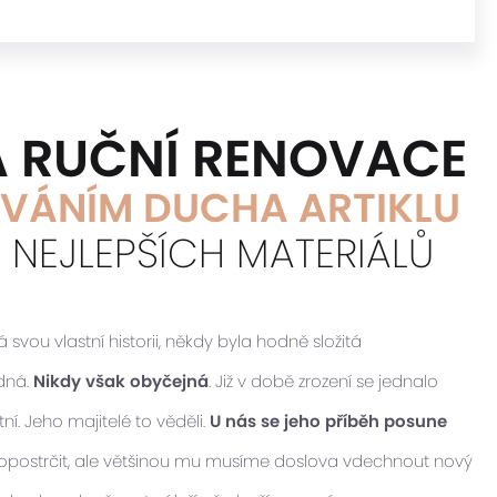
Á RUČNÍ RENOVACE
VÁNÍM DUCHA ARTIKLU
M NEJLEPŠÍCH MATERIÁLŮ
vou vlastní historii, někdy byla hodně složitá
idná.
Nikdy však obyčejná
. Již v době zrození se jednalo
ní. Jeho majitelé to věděli.
U nás se jeho příběh posune
 popostrčit, ale většinou mu musíme doslova vdechnout nový