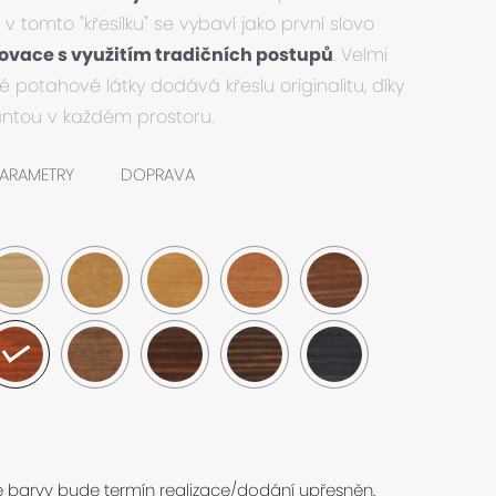
 v tomto "křesílku" se vybaví jako první slovo
novace s využitím tradičních postupů
. Velmi
 potahové látky dodává křeslu originalitu, díky
tou v každém prostoru.
ARAMETRY
DOPRAVA
e barvy bude termín realizace/dodání upřesněn.