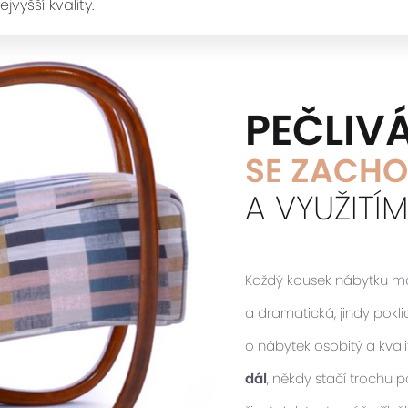
ejvyšší kvality.
PEČLIV
SE ZACHO
A VYUŽITÍ
Každý kousek nábytku má s
a dramatická, jindy pokl
o nábytek osobitý a kvalit
dál
, někdy stačí trochu