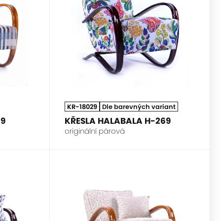
KR-18029
Dle barevných variant
69
KŘESLA HALABALA H-269
originální párová
HALABALA
HALABALA