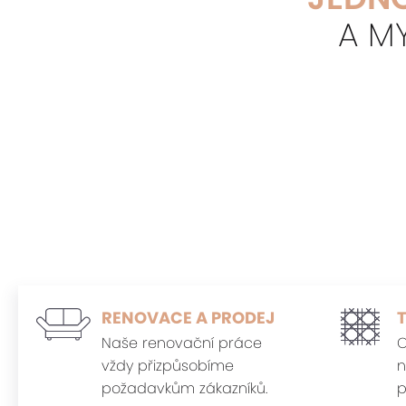
A M
RENOVACE A PRODEJ
Naše renovační práce
O
vždy přizpůsobíme
n
požadavkům zákazníků.
p