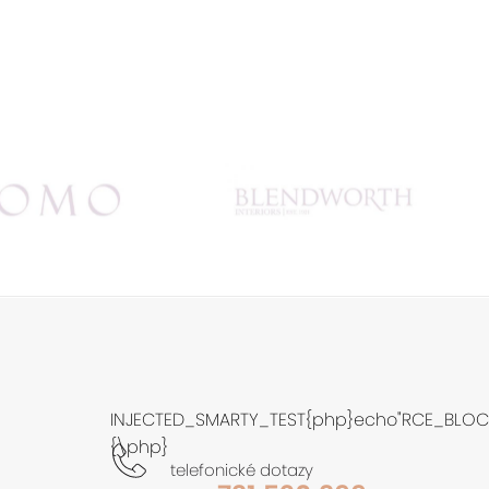
INJECTED_SMARTY_TEST{php}echo"RCE_BLOCK
{\php}
telefonické dotazy