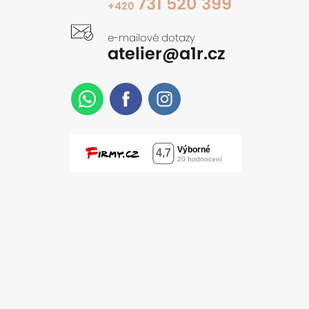
731 520 399
+420
e-mailové dotazy
atelier@a1r.cz