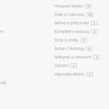
Houpací křesla
14
Židle a taburety
42
Skříně a příborníky
2
ám
Kompletní sestavy
6
Stoly a stolky
11
Ratan / Rotang
12
Nábytek s ratanem
11
Ostatní
4
Výprodej skladu
0
hop