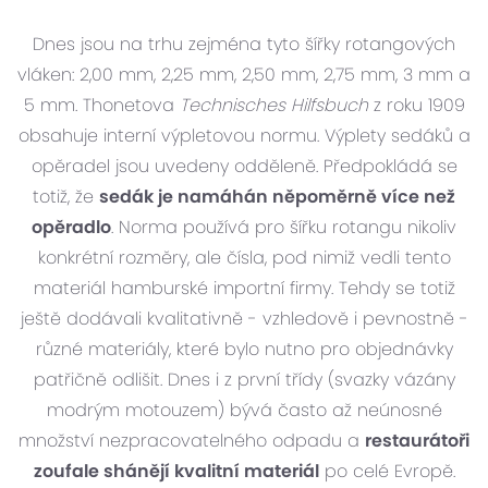
Dnes jsou na trhu zejména tyto šířky rotangových
vláken: 2,00 mm, 2,25 mm, 2,50 mm, 2,75 mm, 3 mm a
5 mm. Thonetova
Technisches Hilfsbuch
z roku 1909
obsahuje interní výpletovou normu. Výplety sedáků a
opěradel jsou uvedeny odděleně. Předpokládá se
totiž, že
sedák je namáhán něpoměrně více než
opěradlo
. Norma používá pro šířku rotangu nikoliv
konkrétní rozměry, ale čísla, pod nimiž vedli tento
materiál hamburské importní firmy. Tehdy se totiž
ještě dodávali kvalitativně - vzhledově i pevnostně -
různé materiály, které bylo nutno pro objednávky
patřičně odlišit. Dnes i z první třídy (svazky vázány
modrým motouzem) bývá často až neúnosné
množství nezpracovatelného odpadu a
restaurátoři
zoufale shánějí kvalitní materiál
po celé Evropě.