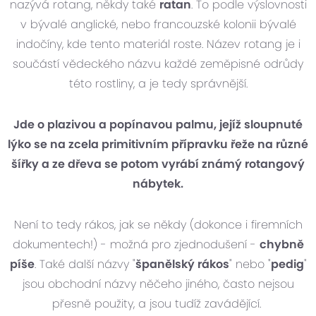
nazývá rotang, někdy také
ratan
. To podle výslovnosti
v bývalé anglické, nebo francouzské kolonii bývalé
indočíny, kde tento materiál roste. Název rotang je i
součástí vědeckého názvu každé zeměpisné odrůdy
této rostliny, a je tedy správnější.
Jde o plazivou a popínavou palmu, jejíž sloupnuté
lýko se na zcela primitivním přípravku řeže na různé
šířky a ze dřeva se potom vyrábí známý rotangový
nábytek.
Není to tedy rákos, jak se někdy (dokonce i firemních
dokumentech!) - možná pro zjednodušení -
chybně
píše
. Také další názvy "
španělský rákos
" nebo "
pedig
"
jsou obchodní názvy něčeho jiného, často nejsou
přesně použity, a jsou tudíž zavádějící.