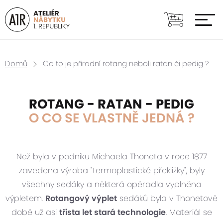
Domů
Co to je přírodní rotang neboli ratan či pedig ?
ROTANG - RATAN - PEDIG
O CO SE VLASTNĚ JEDNÁ ?
Než byla v podniku Michaela Thoneta v roce 1877
zavedena výroba "termoplastické překližky", byly
všechny sedáky a některá opěradla vyplněna
výpletem.
Rotangový výplet
sedáků byla v Thonetově
době už asi
třista let stará technologie
. Materiál se