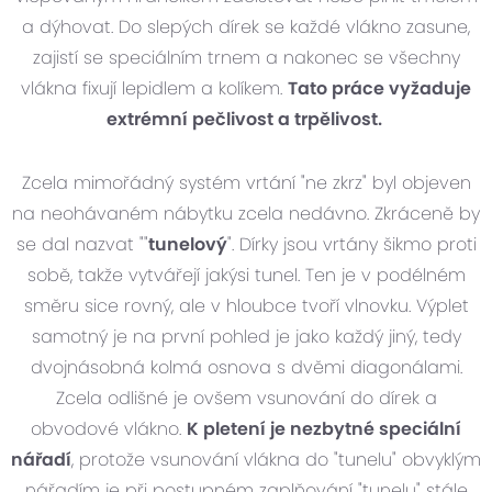
a dýhovat. Do slepých dírek se každé vlákno zasune,
zajistí se speciálním trnem a nakonec se všechny
vlákna fixují lepidlem a kolíkem.
Tato práce vyžaduje
extrémní pečlivost a trpělivost.
Zcela mimořádný systém vrtání "ne zkrz" byl objeven
na neohávaném nábytku zcela nedávno. Zkráceně by
se dal nazvat ""
tunelový
". Dírky jsou vrtány šikmo proti
sobě, takže vytvářejí jakýsi tunel. Ten je v podélném
směru sice rovný, ale v hloubce tvoří vlnovku. Výplet
samotný je na první pohled je jako každý jiný, tedy
dvojnásobná kolmá osnova s dvěmi diagonálami.
Zcela odlišné je ovšem vsunování do dírek a
obvodové vlákno.
K pletení je nezbytné speciální
nářadí
, protože vsunování vlákna do "tunelu" obvyklým
nářadím je při postupném zaplňování "tunelu" stále