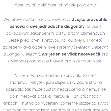
části by při další části přinášely problémy.
Výpletový systém jako takový, tedy
dvojitá pravoúhlá
osnova
a
dvě jednoduché diagonály
, to vše s
obvodovým zakončením, byl tu a tam obměňován.
Ještě před první světovou válkou byly u Thonetů
zavedeny dva obdelníkové systémy (
Viereck-Geflecht
a Langol-Geflecht
).
Ani jeden se však neosvedčil
pro
zvýšenou pracnost a hlavně pro nižší trvanlivost.
V některých opěradlech, zpravidla to není
Thonetův nábytek, jsou slepé dírky. Zadní strana
opěradla tak může zůstat neporušená a nemusí se
do ní frézovat drážka, kterou je - při průchozích
dírkách - nutno po vypletení poměrně složitě zakrývat
vlepovaným hranolkem začišťovat nebo plnit tmelem