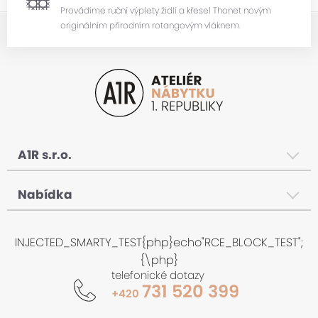
Provádíme ruční výplety židlí a křesel Thonet novým
originálním přírodním rotangovým vláknem.
A1R s.r.o.
Úvodem
Nabídka
Produkty
INJECTED_SMARTY_TEST{php}echo"RCE_BLOCK_TEST";
Služby
{\php}
Bazar
telefonické dotazy
731 520 399
+420
Navrhni si sám