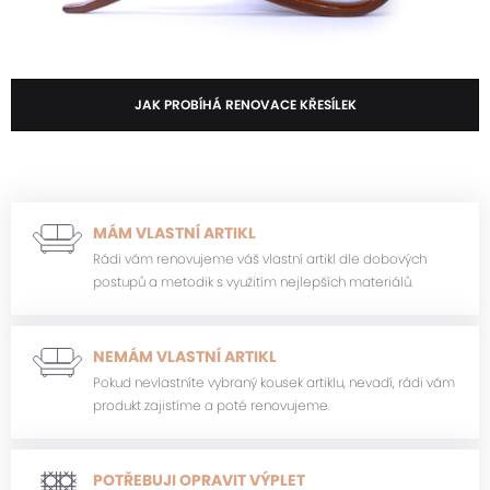
JAK PROBÍHÁ RENOVACE KŘESÍLEK
MÁM VLASTNÍ ARTIKL
Rádi vám renovujeme váš vlastní artikl dle dobových
postupů a metodik s využitím nejlepších materiálů.
NEMÁM VLASTNÍ ARTIKL
Pokud nevlastníte vybraný kousek artiklu, nevadí, rádi vám
produkt zajistíme a poté renovujeme.
POTŘEBUJI OPRAVIT VÝPLET