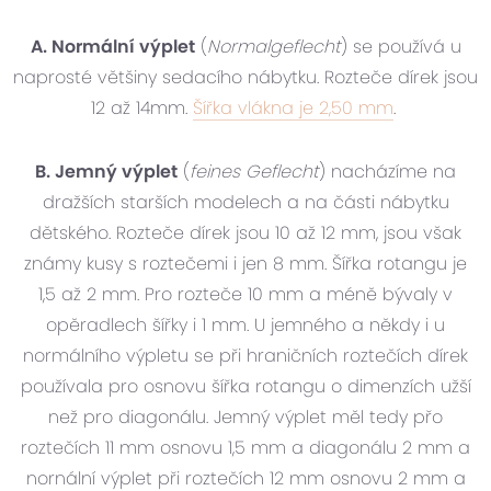
A. Normální výplet
(
Normalgeflecht
) se používá u
naprosté většiny sedacího nábytku. Rozteče dírek jsou
12 až 14mm.
Šířka vlákna je 2,50 mm
.
B. Jemný výplet
(
feines Geflecht
) nacházíme na
dražších starších modelech a na části nábytku
dětského. Rozteče dírek jsou 10 až 12 mm, jsou však
známy kusy s roztečemi i jen 8 mm. Šířka rotangu je
1,5 až 2 mm. Pro rozteče 10 mm a méně bývaly v
opěradlech šířky i 1 mm. U jemného a někdy i u
normálního výpletu se při hraničních roztečích dírek
používala pro osnovu šířka rotangu o dimenzích užší
než pro diagonálu. Jemný výplet měl tedy přo
roztečích 11 mm osnovu 1,5 mm a diagonálu 2 mm a
nornální výplet při roztečích 12 mm osnovu 2 mm a