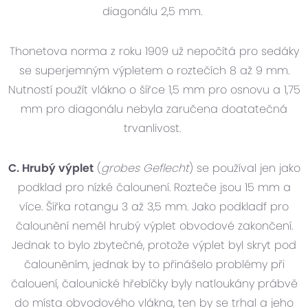
diagonálu 2,5 mm.
Thonetova norma z roku 1909 už nepočítá pro sedáky
se superjemným výpletem o roztečích 8 až 9 mm.
Nutností použít vlákno o šířce 1,5 mm pro osnovu a 1,75
mm pro diagonálu nebyla zaručena doatatečná
trvanlivost.
C. Hrubý výplet
(
grobes Geflecht
) se používal jen jako
podklad pro nízké čalounení. Rozteče jsou 15 mm a
více. Šířka rotangu 3 až 3,5 mm. Jako podkladf pro
čalounění neměl hrubý výplet obvodové zakončení.
Jednak to bylo zbytečné, protože výplet byl skryt pod
čalouněním, jednak by to přinášelo problémy při
čalouení, čalounické hřebíčky byly natloukány prábvě
do místa obvodového vlákna, ten by se trhal a jeho