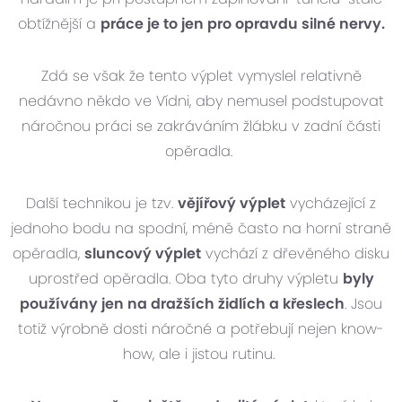
obtížnější a
práce je to jen pro opravdu silné nervy.
Zdá se však že tento výplet vymyslel relativně
nedávno někdo ve Vídni, aby nemusel podstupovat
náročnou práci se zakráváním žlábku v zadní části
opěradla.
Další technikou je tzv.
vějířový výplet
vycházející z
jednoho bodu na spodní, méně často na horní straně
opěradla,
sluncový výplet
vychází z dřevěného disku
uprostřed opěradla. Oba tyto druhy výpletu
byly
používány jen na dražších židlích a křeslech
. Jsou
totiž výrobně dosti náročné a potřebují nejen know-
how, ale i jistou rutinu.