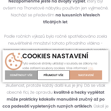
Nezapomeňme ještě na dvojitý výplet
, který byl
ovšem na Thonetově nábytku používán jen vyjímečně.
Nachází se především
na luxusních křeslech
třicátých let
.
Podle ročních výkazů bylo ročně spotřebováno zcela
neuvěřitelné množství tohoto přírodního vlákna -
koncem devatenáctého století, kdy už mnohé sedáky
COOKIES NASTAVENÍ
byly překližkové, se
spotřeba rotangu
v podniku bratří
Tyto webové stránky ukládají v souladu se zákony na
Thonetů pohybovala mezi
65 a 75 tunami ročně
!
vaše zařízení soubory cookies. Více informací
zde
.
ODMÍTNOUT VŠE
PŘIJMOUT VŠE
NASTAVENÍ
Vyplétání dobových artiklů chce opravdu velkou
zkušenost, protože každý další kus je jiný. Dá se však
obecně říci, že opravdu
kvalitně a hezky vyplétat
může prakticky kdokoliv manuálně zručný až po
cca padesáti vypletených ruzných artiklech
. Úskalí je