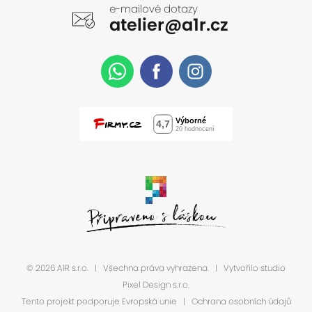
e-mailové dotazy
Doba
atelier@a1r.cz
O nás
Kontakty
Kariéra
Vila
Koberce
e-shop
© 2026 A1R s.r.o.
|
Všechna práva vyhrazena.
|
Vytvořilo studio
Pixel Design s.r.o.
Tento projekt podporuje Evropská unie
|
Ochrana osobních údajů